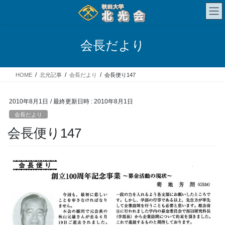
コ
ナ
ン
ビ
テ
ゲ
ン
ー
会長だより
ツ
シ
へ
ョ
ス
ン
HOME
北光記事
会長だより
会長便り147
キ
に
ッ
移
プ
動
2010年8月1日
/ 最終更新日時 :
2010年8月1日
会長だより
会長便り147