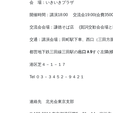
会 場：いきいきプラザ
開催時間：講演18:00 交流会19:00(会費3500
交流会会場：謙徳そば店 (賀詞交歓会会場と
交通：講演会場；田町駅下車、西口（三田方
都営地下鉄三田線三田駅の
出口Ａ
9
すぐ左隣(
港区芝４－１－１７
Tel ０３－３４５２－９４２１
連絡先 北光会東京支部