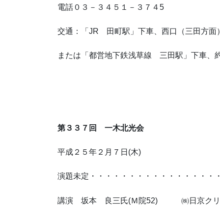
電話０３－３４５１－３７４5
交通：「JR 田町駅」下車、西口（三田方面
または「都営地下鉄浅草線 三田駅」下車、約
第３３７回 一木北光会
平成２５年２月７日(木)
演題未定・・・・・・・・・・・・・・・・
講演 坂本 良三氏(Ｍ院52) ㈱日京ク