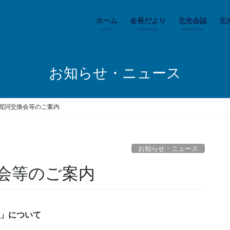
ホーム
会長だより
北光会誌
北
home
message
letterzine
お知らせ・ニュース
賀詞交換会等のご案内
お知らせ・ニュース
会等のご案内
」について