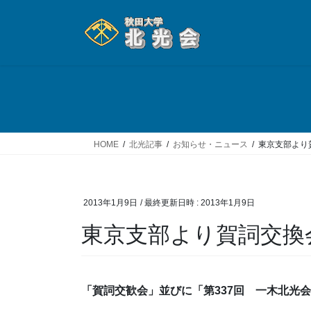
コ
ナ
ン
ビ
テ
ゲ
ン
ー
ツ
シ
へ
ョ
ス
ン
キ
に
ッ
移
HOME
北光記事
お知らせ・ニュース
東京支部より
プ
動
2013年1月9日
/ 最終更新日時 :
2013年1月9日
東京支部より賀詞交換
「賀詞交歓会」並びに「第
337
回 一木北光会