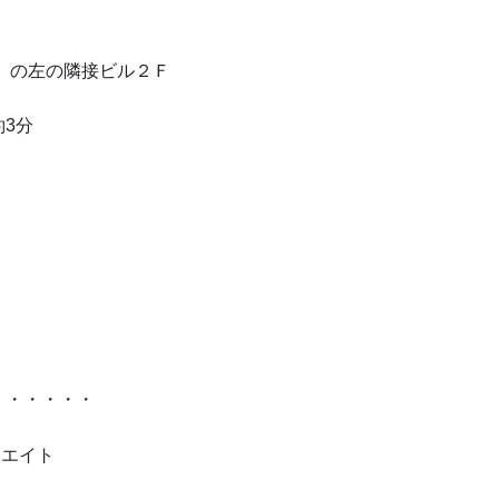
）の左の隣接ビル２Ｆ
3分
・・・・・・
リエイト