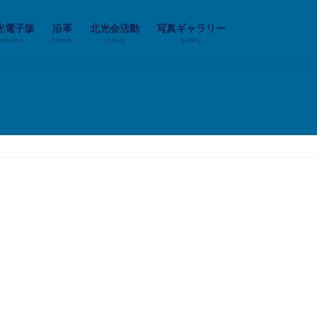
光電子版
沿革
北光会活動
写真ギャラリー
webzine
history
activity
gallery