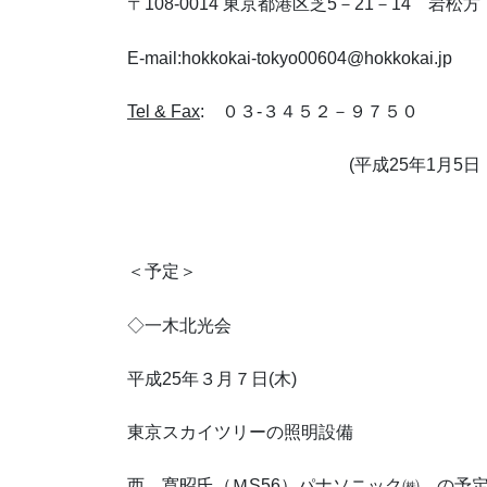
〒108-0014 東京都港区芝5－21－14 岩松方
E-mail:hokkokai-tokyo00604@hokkokai.jp
Tel & Fax
: ０３-３４５２－９７５０
(平成25年1月5
＜予定＞
◇一木北光会
平成25年３月７日(木)
東京スカイツリーの照明設備
西 寛昭氏（ＭS56）パナソニック㈱ の予