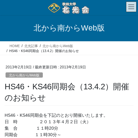
コ
ナ
ン
ビ
テ
ゲ
ン
ー
北から南からWeb版
ツ
シ
へ
ョ
ス
ン
HOME
北光記事
北から南からWeb版
キ
に
HS46・KS46同期会（13.4.2）開催のお知らせ
ッ
移
プ
動
2013年2月19日
/ 最終更新日時 :
2013年2月19日
北から南からWeb版
HS46・KS46同期会（13.4.2）開催
のお知らせ
HS46・KS46同期会を下記のとおり開催いたします。
日 時 ２０１３年４月２日（火）
集 合 １１時20分
同期会 １１時30分～