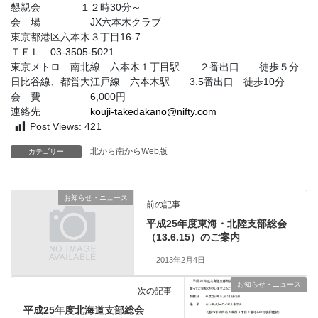
懇親会 １２時30分～
会 場 JX六本木クラブ
東京都港区六本木３丁目16-7
ＴＥＬ 03-3505-5021
東京メトロ 南北線 六本木１丁目駅 ２番出口 徒歩５分
日比谷線、都営大江戸線 六本木駅 3.5番出口 徒歩10分
会 費 6,000円
連絡先
kouji-takedakano@nifty.com
Post Views:
421
北から南からWeb版
カテゴリー
お知らせ・ニュース
前の記事
平成25年度東海・北陸支部総会
（13.6.15）のご案内
2013年2月4日
お知らせ・ニュース
次の記事
平成25年度北海道支部総会