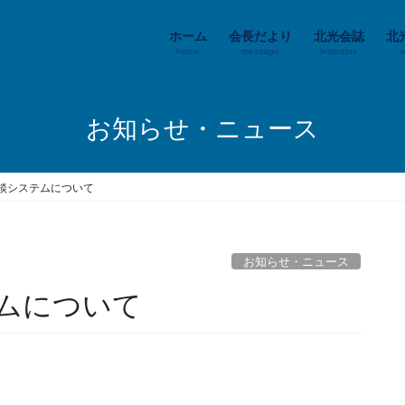
ホーム
会長だより
北光会誌
北
home
message
letterzine
お知らせ・ニュース
談システムについて
お知らせ・ニュース
ムについて