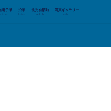
光電子版
沿革
北光会活動
写真ギャラリー
webzine
history
activity
gallery