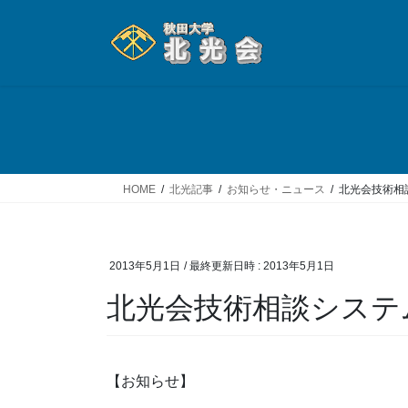
コ
ナ
ン
ビ
テ
ゲ
ン
ー
ツ
シ
へ
ョ
ス
ン
キ
に
ッ
移
HOME
北光記事
お知らせ・ニュース
北光会技術相
プ
動
2013年5月1日
/ 最終更新日時 :
2013年5月1日
北光会技術相談システ
【お知らせ】