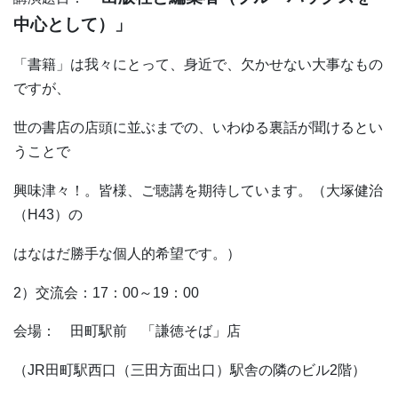
中心として）」
「書籍」は我々にとって、身近で、欠かせない大事なもの
ですが、
世の書店の店頭に並ぶまでの、いわゆる裏話が聞けるとい
うことで
興味津々！。皆様、ご聴講を期待しています。（大塚健治
（
H43
）の
はなはだ勝手な個人的希望です。）
2
）交流会：
17
：
00
～
19
：
00
会場： 田町駅前 「謙徳そば」店
（
JR
田町駅西口（三田方面出口）駅舎の隣のビル
2
階）