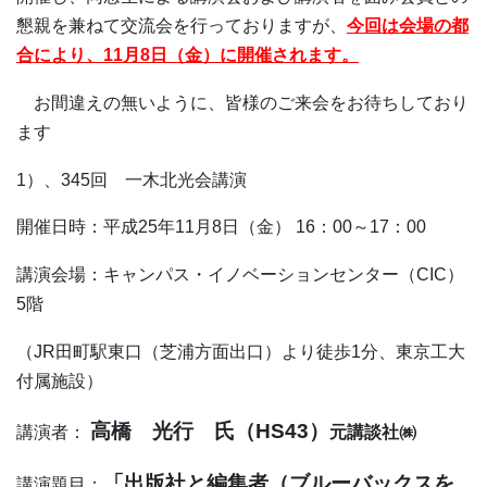
懇親を兼ねて交流会を行っておりますが、
今回は会場の都
合により、
11
月
8
日（金）に開催されます。
お間違えの無いように、皆様のご来会をお待ちしており
ます
1
）、
345
回 一木北光会講演
開催日時：平成
25
年
11
月
8
日（金）
16
：
00
～
17
：
00
講演会場：キャンパス・イノベーションセンター（
CIC
）
5
階
（
JR
田町駅東口（芝浦方面出口）より徒歩
1
分、東京工大
付属施設）
高橋 光行 氏（
HS43
）
講演者：
元講談社㈱
「出版社と編集者（ブルーバックスを
講演題目：