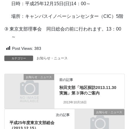
日時：平成
25
年
12
月
15
日
(
日
)14
：
00
～
場所：キャンパスイノベーションセンター（
CIC
）
5
階
③
東京支部理事会 同日総会の前に行われます。
13
：
00
～
Post Views:
383
お知らせ・ニュース
カテゴリー
お知らせ・ニュース
前の記事
秋田支部「地区探訪2013.11.30
実施」第３弾のご案内
2013年10月16日
お知らせ・ニュース
次の記事
平成25年度東京支部総会
（2013.12.15）