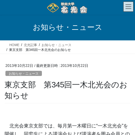
コ
ナ
ン
ビ
テ
ゲ
ン
ー
お知らせ・ニュース
ツ
シ
へ
ョ
ス
ン
HOME
北光記事
お知らせ・ニュース
キ
に
東京支部 第345回一木北光会のお知らせ
ッ
移
プ
動
2013年10月22日
/ 最終更新日時 :
2013年10月22日
お知らせ・ニュース
東京支部 第345回一木北光会のお
知らせ
北光会東京支部では、毎月第一木曜日に“一木北光会”を
開催し、同窓生による講演会および講演者を囲み会員との