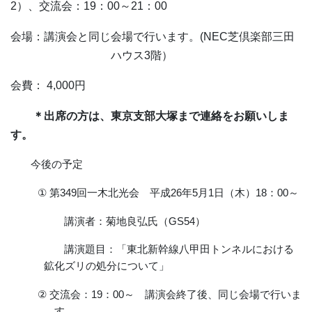
2
）、交流会：
19
：
00
～
21
：
00
会場：講演会と同じ会場で行います。
(NEC
芝倶楽部三田
ハウス
3
階）
会費：
4,0
00
円
＊出席の方は、東京支部大塚まで連絡をお願いしま
す。
今後の予定
①
第
349
回一木北光会 平成
26
年
5
月
1
日（木）
18
：
00
～
講演者：菊地良弘氏（
GS54
）
講演題目：「東北新幹線八甲田トンネルにおける
鉱化ズリの処分について」
②
交流会：
19
：
00
～ 講演会終了後、同じ会場で行いま
す。