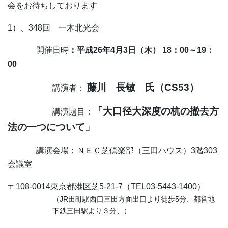
会をお待ちしております
1
）、
348
回 一木北光会
開催日時
：平成
26
年
4
月
3
日（木）
18
：
00
～
19
：
00
藤川 長敏 氏（
CS53
）
講演者：
「大口径大深度の杭の撤去方
講演題目：
法の一つについて」
講演会場：ＮＥＣ芝倶楽部（三田ハウス）
3
階
303
会議室
〒
108-0014
東京都港区芝
5-21-7
（
TEL03-5443-1400
）
（
JR
田町駅西口三田方面出口より徒歩
5
分、都営地
下鉄三田駅より３分、）