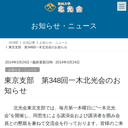
コ
ナ
ン
ビ
テ
ゲ
ン
ー
お知らせ・ニュース
ツ
シ
へ
ョ
ス
ン
HOME
北光記事
お知らせ・ニュース
キ
に
東京支部 第348回一木北光会のお知らせ
ッ
移
プ
動
2014年3月24日
/ 最終更新日時 :
2014年3月24日
お知らせ・ニュース
東京支部 第348回一木北光会のお
知らせ
北光会東京支部では、毎月第一木曜日に“一木北光
会”を開催し、同窓生による講演会および講演者を囲み会
員との懇親を兼ねて交流会を行っております。皆様のご来