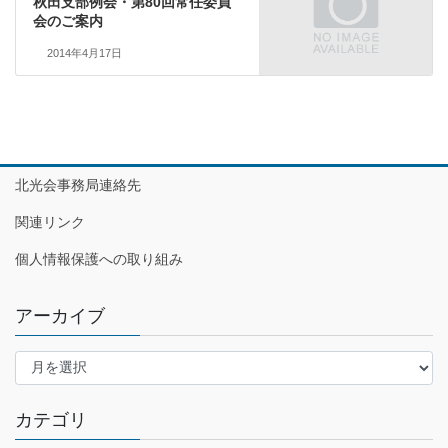
秋田支部例会・第80回常任委員
会のご案内
2014年4月17日
北光会事務局連絡先
関連リンク
個人情報保護への取り組み
アーカイブ
ア
ー
カ
カテゴリ
イ
ブ