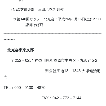
（
NEC
芝倶楽部 三田ハウス３階）
③
第
140
回サタデー北光会：平成
26
年
5
月
16
日
(
土
)12
：
00
～ 謙徳そば店
*********************************************************************
********
北光会東京支部
〒
252
－
0254
神奈川県相模原市中央区下九沢
745-2
県公社団地
13
－
1348
大塚健治宅
内
TEL
：
090
－
9130
－
4870
FAX
：
042
－
772
－
7144