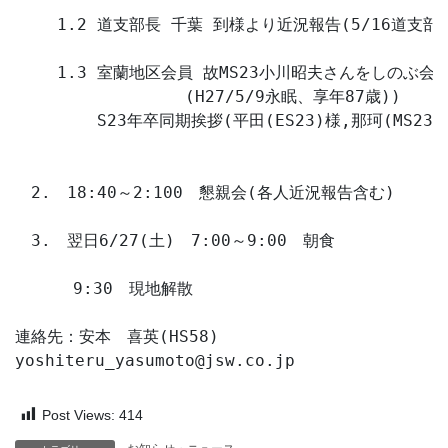
　　 1.2 道支部長 千葉 到様より近況報告(5/16道支部
 　　1.3 室蘭地区会員 故MS23小川昭夫さんをしのぶ会

 　　　　　　　　　　(H27/5/9永眠、享年87歳))

     　　S23年卒同期挨拶(平田(ES23)様,那珂(MS23)様
　2.　18:40～2:100　懇親会(各人近況報告含む)

　3.　翌日6/27(土)　7:00～9:00　朝食

 　　　9:30　現地解散

連絡先：安本　喜英(HS58)

yoshiteru_yasumoto@jsw.co.jp
Post Views:
414