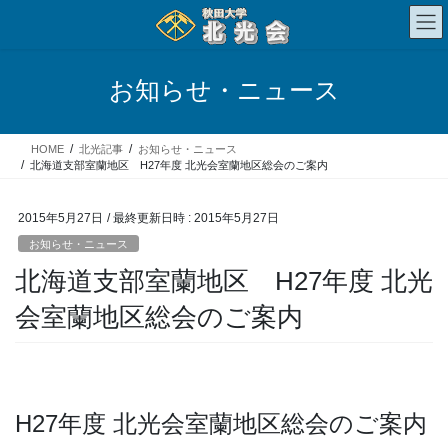
コ
ナ
ン
ビ
テ
ゲ
ン
ー
お知らせ・ニュース
ツ
シ
へ
ョ
ス
ン
HOME
北光記事
お知らせ・ニュース
キ
に
北海道支部室蘭地区 H27年度 北光会室蘭地区総会のご案内
ッ
移
プ
動
2015年5月27日
/ 最終更新日時 :
2015年5月27日
お知らせ・ニュース
北海道支部室蘭地区 H27年度 北光
会室蘭地区総会のご案内
H27年度 北光会室蘭地区総会のご案内