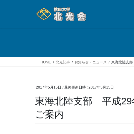
コ
ナ
ン
ビ
テ
ゲ
ン
ー
ツ
シ
へ
ョ
ス
ン
キ
に
ッ
移
HOME
北光記事
お知らせ・ニュース
東海北陸支部
プ
動
2017年5月15日
/ 最終更新日時 :
2017年5月15日
東海北陸支部 平成2
ご案内