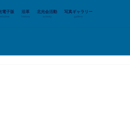
光電子版
沿革
北光会活動
写真ギャラリー
webzine
history
activity
gallery