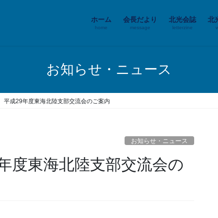
ホーム
会長だより
北光会誌
北
home
message
letterzine
お知らせ・ニュース
 平成29年度東海北陸支部交流会のご案内
お知らせ・ニュース
9年度東海北陸支部交流会の