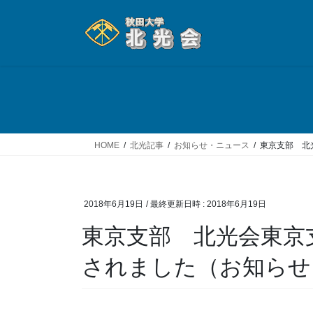
コ
ナ
ン
ビ
テ
ゲ
ン
ー
ツ
シ
へ
ョ
ス
ン
キ
に
ッ
移
HOME
北光記事
お知らせ・ニュース
東京支部 北
プ
動
2018年6月19日
/ 最終更新日時 :
2018年6月19日
東京支部 北光会東京
されました（お知らせ