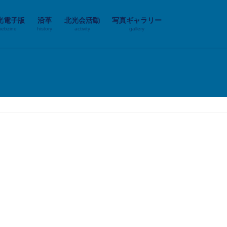
光電子版
沿革
北光会活動
写真ギャラリー
webzine
history
activity
gallery