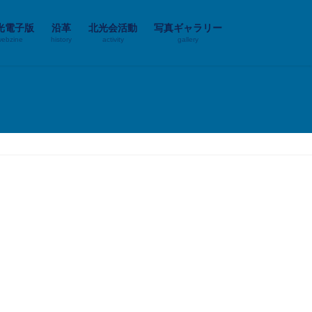
光電子版
沿革
北光会活動
写真ギャラリー
webzine
history
activity
gallery