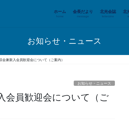
ホーム
会長だより
北光会誌
北
home
message
letterzine
お知らせ・ニュース
涼会兼新入会員歓迎会について（ご案内）
お知らせ・ニュース
入会員歓迎会について（ご