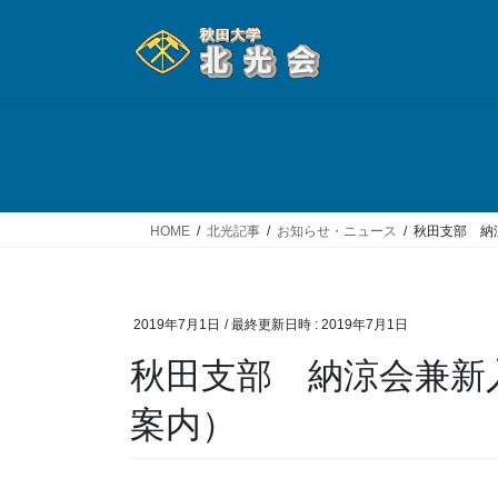
コ
ナ
ン
ビ
テ
ゲ
ン
ー
ツ
シ
へ
ョ
ス
ン
キ
に
ッ
移
HOME
北光記事
お知らせ・ニュース
秋田支部 納
プ
動
2019年7月1日
/ 最終更新日時 :
2019年7月1日
秋田支部 納涼会兼新
案内）