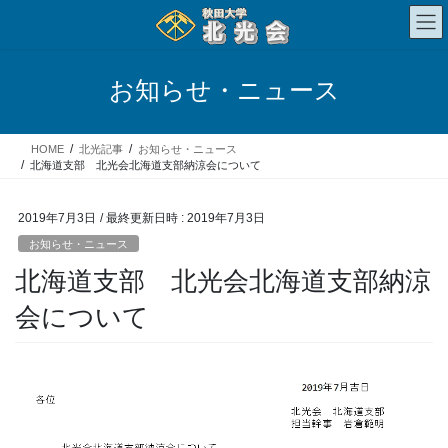
コ
ナ
ン
ビ
テ
ゲ
ン
ー
お知らせ・ニュース
ツ
シ
へ
ョ
ス
ン
HOME
北光記事
お知らせ・ニュース
キ
に
北海道支部 北光会北海道支部納涼会について
ッ
移
プ
動
2019年7月3日
/ 最終更新日時 :
2019年7月3日
お知らせ・ニュース
北海道支部 北光会北海道支部納涼
会について