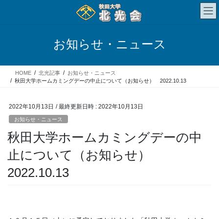
コ
ナ
ン
ビ
テ
ゲ
ン
ー
お知らせ・ニュース
ツ
シ
へ
ョ
ス
ン
HOME
北光記事
お知らせ・ニュース
キ
に
秋田大学ホームカミングデーの中止について（お知らせ） 2022.10.13
ッ
移
プ
動
2022年10月13日
/ 最終更新日時 :
2022年10月13日
お知らせ・ニュース
秋田大学ホームカミングデーの中
止について（お知らせ）
2022.10.13