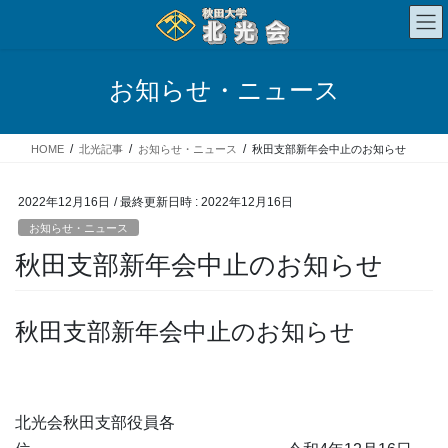
コ
ナ
ン
ビ
テ
ゲ
ン
ー
お知らせ・ニュース
ツ
シ
へ
ョ
ス
ン
HOME
北光記事
お知らせ・ニュース
秋田支部新年会中止のお知らせ
キ
に
ッ
移
プ
動
2022年12月16日
/ 最終更新日時 :
2022年12月16日
お知らせ・ニュース
秋田支部新年会中止のお知らせ
秋田支部新年会中止のお知らせ
北光会秋田支部役員各