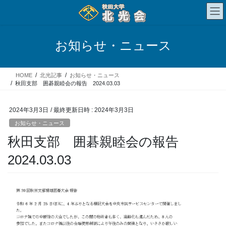
コ
ナ
ン
ビ
テ
ゲ
ン
ー
お知らせ・ニュース
ツ
シ
へ
ョ
ス
ン
HOME
北光記事
お知らせ・ニュース
キ
に
秋田支部 囲碁親睦会の報告 2024.03.03
ッ
移
プ
動
2024年3月3日
/ 最終更新日時 :
2024年3月3日
お知らせ・ニュース
秋田支部 囲碁親睦会の報告
2024.03.03