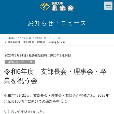
コ
ナ
ン
ビ
テ
ゲ
ン
ー
お知らせ・ニュース
ツ
シ
へ
ョ
ス
ン
HOME
北光記事
お知らせ・ニュース
キ
に
令和6年度 支部長会・理事会・卒業を祝う会
ッ
移
プ
動
2025年3月24日
/ 最終更新日時 :
2025年3月24日
お知らせ・ニュース
令和6年度 支部長会・理事会・卒
業を祝う会
令和7年3月21日、支部長会・理事会・懇親会が開催され、2028年
北光会100周年に向けての議題を中心に
話し合いが行われました。